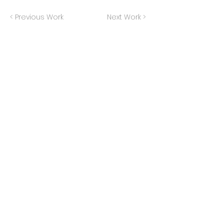
< Previous Work
Next Work >
ASSINE A NOSSA NEWSLETTER
RECEBERÁ PERIODICAMENTE
NOVIDADES SOBRE OS
AZULEJOS DE FACHADA
ASSINAR
PONTOS DE
FAQ