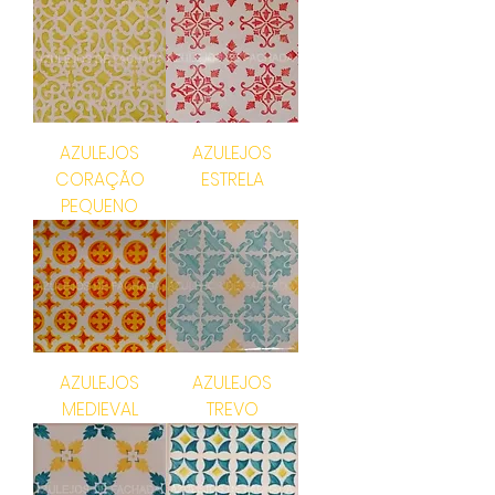
AZULEJOS
AZULEJOS
CORAÇÃO
ESTRELA
PEQUENO
AZULEJOS
AZULEJOS
MEDIEVAL
TREVO