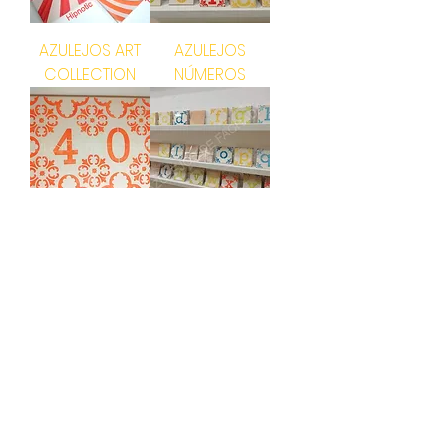
AZULEJOS ART
AZULEJOS
COLLECTION
NÚMEROS
AZULEJOS
AZULEJOS
NÚMEROS
LETRAS
DATAS
ESPECIAIS
1
/
1
ASSINE A NOSSA NEWSLETTER